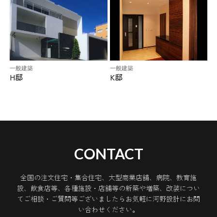
一般建築
一般建築
H邸
K邸
CONTACT
全国の注文住宅・集合住宅、大型商業店舗、病院、教育施
設、飲食店等、各種施設・店舗等の新築や増築、改装につい
てご相談・ご質問等ございましたらお気軽に河野設計にお問
い合わせください。