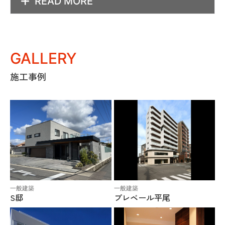
READ MORE
GALLERY
施工事例
一般建築
一般建築
S邸
プレベール平尾