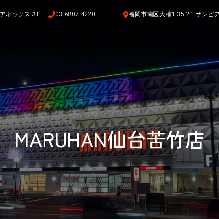
布アネックス３F
03-6807-4220
福岡市南区大楠1-35-21 サン
MARUHAN仙台苦竹店