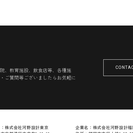
CONTA
院、教育施設、飲食店等、各種施
・ご質問等ございましたらお気軽に
名：株式会社河野設計東京
企業名：株式会社河野設計福