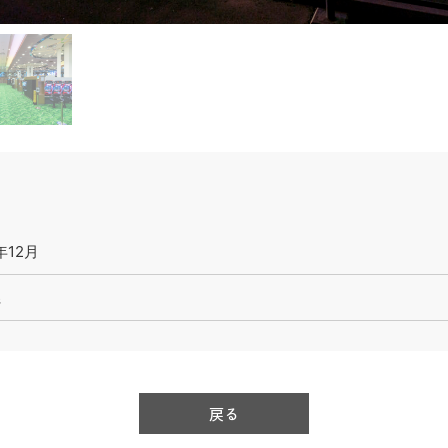
年12月
県
戻る