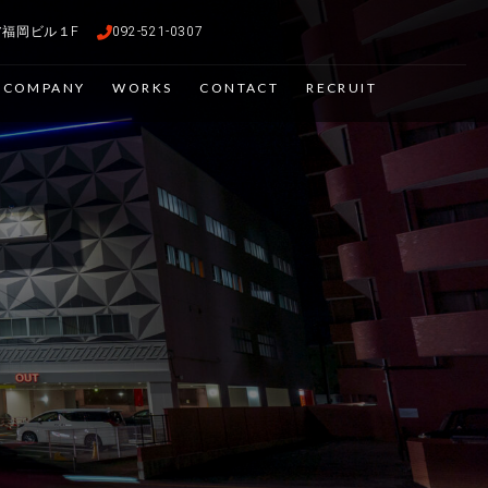
ピア福岡ビル１F
092-521-0307
COMPANY
WORKS
CONTACT
RECRUIT