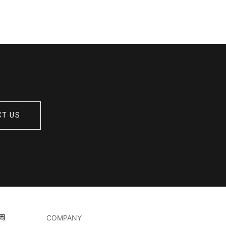
CT US
岡
COMPANY