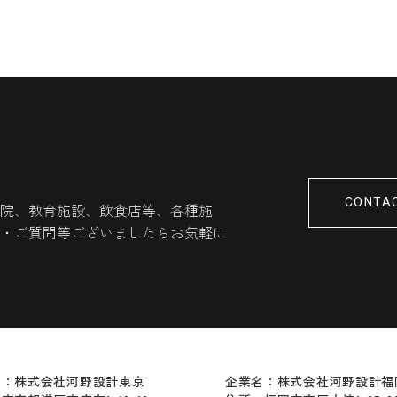
CONTA
院、教育施設、飲食店等、各種施
・ご質問等ございましたらお気軽に
名：株式会社河野設計東京
企業名：株式会社河野設計福