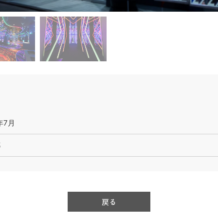
年7月
都
戻る